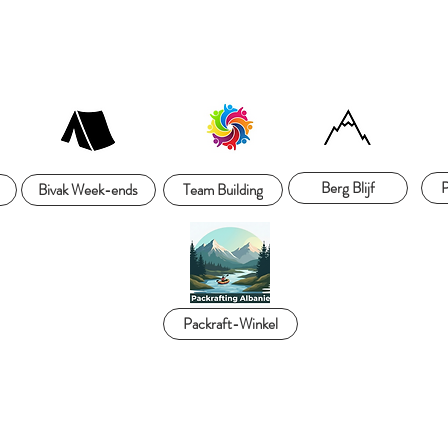
Berg Blijf
P
Bivak Week-ends
Team Building
Packraft-Winkel