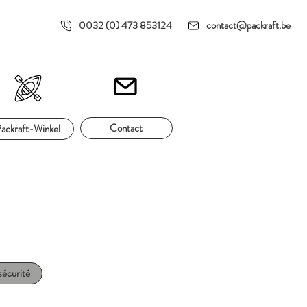
0032 (0) 473 853124
contact@packraft.be
Contact
ackraft-Winkel
sécurité