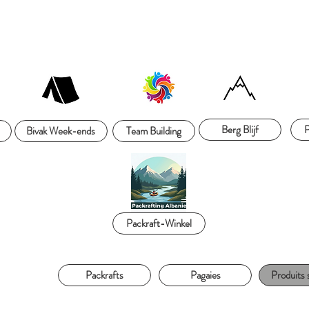
Berg Blijf
P
Bivak Week-ends
Team Building
Packraft-Winkel
Packrafts
Pagaies
Produits 