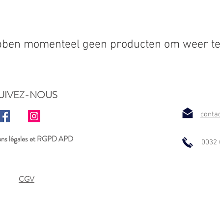
ben momenteel geen producten om weer te
UIVEZ-NOUS
conta
ns légales et RGPD APD
0032 
CGV