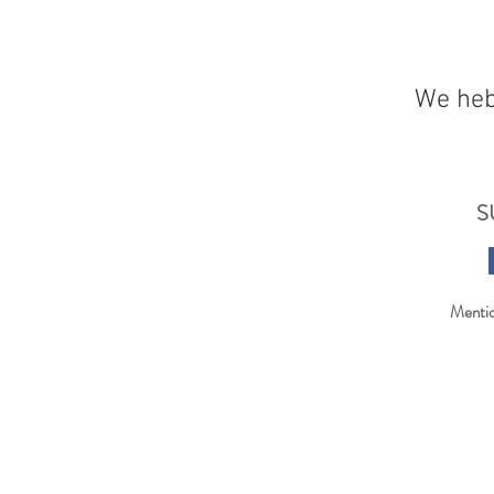
We heb
S
Mentio